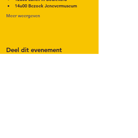
14u00 Bezoek Jenevermuseum
Meer weergeven
Deel dit evenement
Volg het laatste nieuws op onze
Facebook pagina
SOCIAL MEDIA